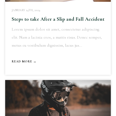
JANUARY 24TH, 2024
Steps to take After a Slip and Fall Accident
Lorem ipsum dolor sit amet, consectetur adipiscing
elit. Nam a lacinia eros, a mattis risus. Donec semper,
metus eu vestibulum dignissim, lacus jus...
READ MORE →