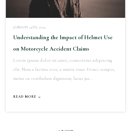
JANUARY 24TH, 2024
Understanding the Impact of Helmet Use
on Motorcycle Accident Claims
Lorem ipsum dolor sit amet, consectetur adipiscing
elit. Nam a lacinia eros, a mattis risus. Donec semper,
metus eu vestibulum dignissim, lacus jus...
READ MORE →