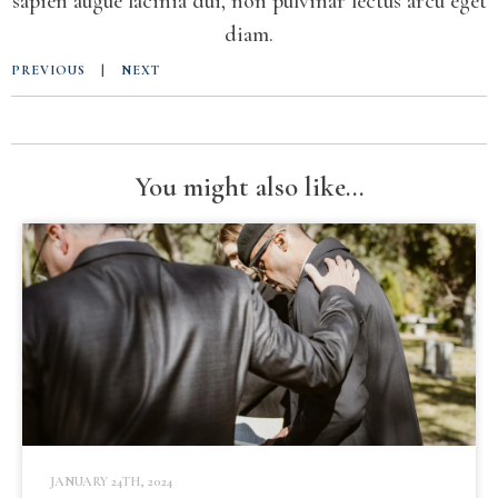
sapien augue lacinia dui, non pulvinar lectus arcu eget
diam.
PREVIOUS
|
NEXT
You might also like...
JANUARY 24TH, 2024