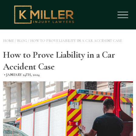
HOME
/
BLOG
/
HOW TO PROVE LIABILITY IN A CAR ACCIDENT CASE
How to Prove Liability in a Car
Accident Case
•
JANUARY 24TH, 2024